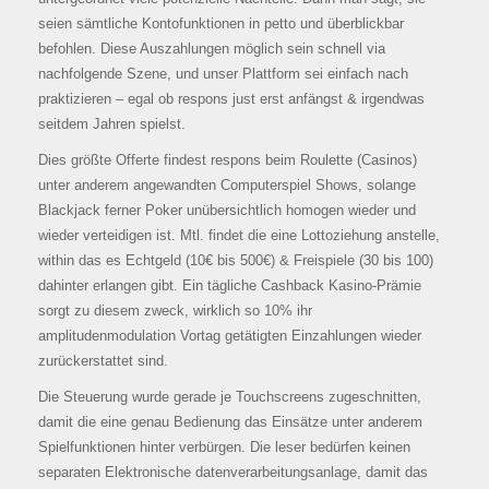
seien sämtliche Kontofunktionen in petto und überblickbar
befohlen. Diese Auszahlungen möglich sein schnell via
nachfolgende Szene, und unser Plattform sei einfach nach
praktizieren – egal ob respons just erst anfängst & irgendwas
seitdem Jahren spielst.
Dies größte Offerte findest respons beim Roulette (Casinos)
unter anderem angewandten Computerspiel Shows, solange
Blackjack ferner Poker unübersichtlich homogen wieder und
wieder verteidigen ist. Mtl. findet die eine Lottoziehung anstelle,
within das es Echtgeld (10€ bis 500€) & Freispiele (30 bis 100)
dahinter erlangen gibt. Ein tägliche Cashback Kasino-Prämie
sorgt zu diesem zweck, wirklich so 10% ihr
amplitudenmodulation Vortag getätigten Einzahlungen wieder
zurückerstattet sind.
Die Steuerung wurde gerade je Touchscreens zugeschnitten,
damit die eine genau Bedienung das Einsätze unter anderem
Spielfunktionen hinter verbürgen. Die leser bedürfen keinen
separaten Elektronische datenverarbeitungsanlage, damit das