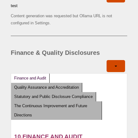
test
Content generation was requested but Ollama URL is not
configured in Settings.
Finance & Quality Disclosures
Finance and Audit
Quality Assurance and Accreditation
Statutory and Public Disclosure Compliance
The Continuous Improvement and Future
Directions
10.FINANCE AND AUDIT