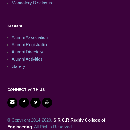
Mandatory Disclosure
ALUMNI
Alumni Association
Alumni Registration
Alumni Directory
Alumni Activities
Gallery
CONNECT WITH US
© Copyright 2014-2020.
SIR C.R.Reddy College of
Engineering.
All Rights Reserved.