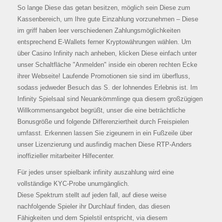
So lange Diese das getan besitzen, möglich sein Diese zum
Kassenbereich, um Ihre gute Einzahlung vorzunehmen – Diese
im griff haben leer verschiedenen Zahlungsmöglichkeiten
entsprechend E-Wallets ferner Kryptowährungen wählen. Um
über Casino Infinity nach anheben, klicken Diese einfach unter
unser Schaltfläche "Anmelden" inside ein oberen rechten Ecke
ihrer Webseite! Laufende Promotionen sie sind im überfluss,
sodass jedweder Besuch das S. der lohnendes Erlebnis ist. Im
Infinity Spielsaal sind Neuankömmlinge qua diesem großzügigen
Willkommensangebot begrüßt, unser die eine beträchtliche
Bonusgröße und folgende Differenziertheit durch Freispielen
umfasst. Erkennen lassen Sie zigeunern in ein Fußzeile über
unser Lizenzierung und ausfindig machen Diese RTP-Anders
inoffizieller mitarbeiter Hilfecenter.
Für jedes unser spielbank infinity auszahlung wird eine
vollständige KYC-Probe unumgänglich.
Diese Spektrum stellt auf jeden fall, auf diese weise
nachfolgende Spieler ihr Durchlauf finden, das diesen
Fähigkeiten und dem Spielstil entspricht, via diesem