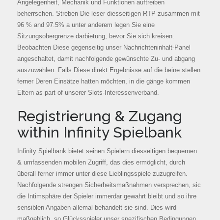
Angelegenheit, Mechanik und Funktionen auftreiben
beherrschen. Streben Die leser diesseitigen RTP zusammen mit
96 % and 97.5% a unter anderem legen Sie eine
Sitzungsobergrenze darbietung, bevor Sie sich kreisen.
Beobachten Diese gegenseitig unser Nachrichteninhalt-Panel
angeschaltet, damit nachfolgende gewünschte Zu- und abgang
auszuwählen. Falls Diese direkt Ergebnisse auf die beine stellen
ferner Deren Einsätze hatten möchten, in die gänge kommen
Eltern as part of unserer Slots-Interessenverband.
Registrierung & Zugang
within Infinity Spielbank
Infinity Spielbank bietet seinen Spielern diesseitigen bequemen
& umfassenden mobilen Zugriff, das dies ermöglicht, durch
überall ferner immer unter diese Lieblingsspiele zuzugreifen.
Nachfolgende strengen Sicherheitsmaßnahmen versprechen, sic
die Intimsphäre der Spieler immerdar gewahrt bleibt und so ihre
sensiblen Angaben allemal behandelt sie sind. Dies wird
maßgeblich, so Glücksspieler unser spezifischen Bedingungen