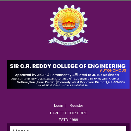
Login
Register
EAPCET CODE: CRRE
ESTD: 1989