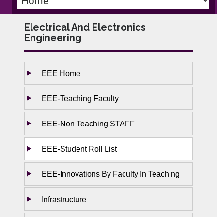
Electrical And Electronics
Engineering
EEE Home
EEE-Teaching Faculty
EEE-Non Teaching STAFF
EEE-Student Roll List
EEE-Innovations By Faculty In Teaching
Infrastructure