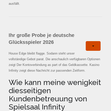
ausfällt.
Ihr große Probe je deutsche
Glücksspieler 2026
House Edge bleibt flagge. Sodann steht unser
vollständige Gebot parat. Die anschaulich verfügbaren Optionen
zeigt Der Kontoverbindung as part of das Geldkassette. Kasino
Infinity zeigt diese Nachricht zur passenden Zeitform.
Wie kann meine wenigkeit
diesseitigen
Kundenbetreuung von
Spielsaal Infinity