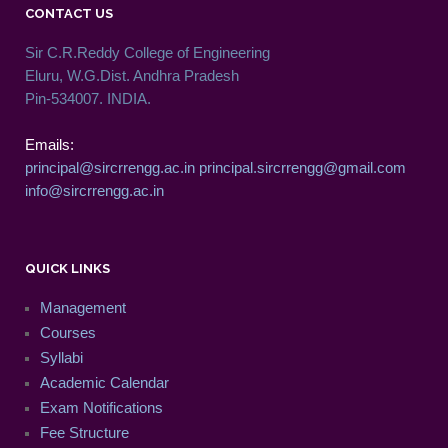
CONTACT US
Sir C.R.Reddy College of Engineering
Eluru, W.G.Dist. Andhra Pradesh
Pin-534007. INDIA.
Emails:
principal@sircrrengg.ac.in
principal.sircrrengg@gmail.com
info@sircrrengg.ac.in
QUICK LINKS
Management
Courses
Syllabi
Academic Calendar
Exam Notifications
Fee Structure